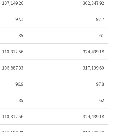
107,149.26
302,347.92
97.1
97.7
35
61
110,312.56
324,439.18
106,887.33
317,139.60
96.9
97.8
35
62
110,312.56
324,439.18