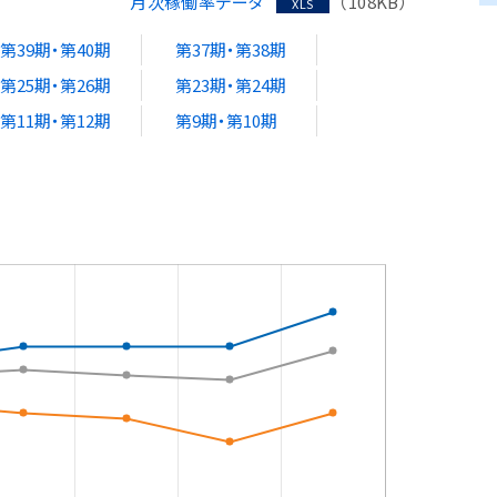
月次稼働率データ
（108KB）
XLS
第39期・第40期
第37期・第38期
第25期・第26期
第23期・第24期
第11期・第12期
第9期・第10期