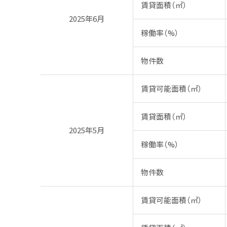
賃貸面積（㎡）
2025年6月
稼働率（%）
物件数
賃貸可能面積（㎡）
賃貸面積（㎡）
2025年5月
稼働率（%）
物件数
賃貸可能面積（㎡）