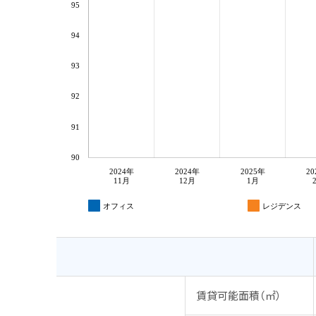
95
94
93
92
91
90
2024年
2024年
2025年
20
11月
12月
1月
オフィス
レジデンス
賃貸可能面積（㎡）