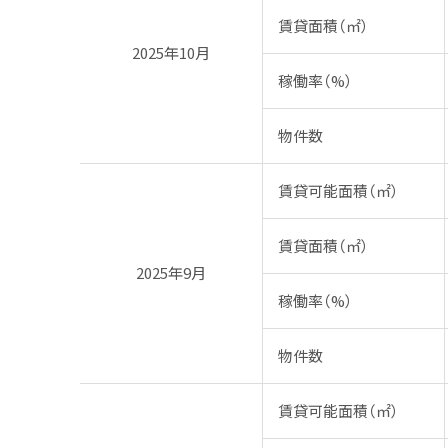
賃貸面積（㎡）
2025年10月
稼働率（%）
物件数
賃貸可能面積（㎡）
賃貸面積（㎡）
2025年9月
稼働率（%）
物件数
賃貸可能面積（㎡）