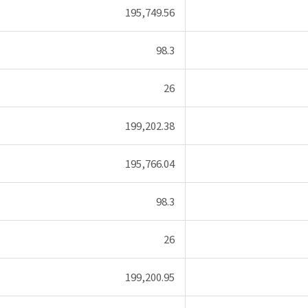
195,749.56
98.3
26
199,202.38
195,766.04
98.3
26
199,200.95