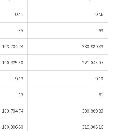
97.1
97.6
35
63
103,704.74
330,889.83
100,825.50
321,045.07
97.2
97.0
33
61
103,704.74
330,889.83
100,306.80
319,308.16