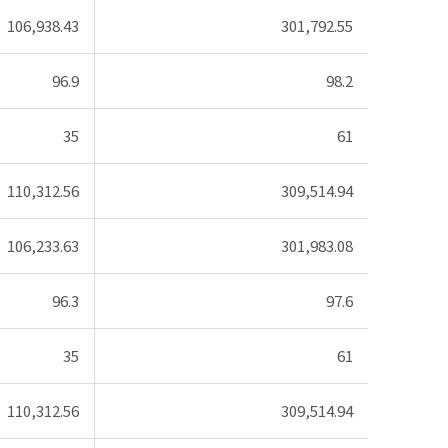
106,938.43
301,792.55
96.9
98.2
35
61
110,312.56
309,514.94
106,233.63
301,983.08
96.3
97.6
35
61
110,312.56
309,514.94