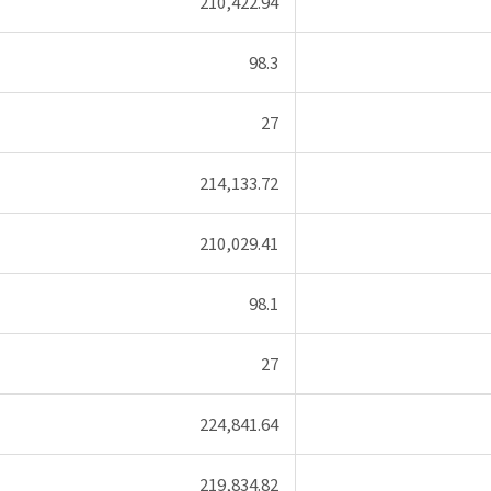
210,422.94
98.3
27
214,133.72
210,029.41
98.1
27
224,841.64
219,834.82