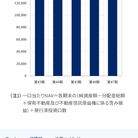
120,000
100,000
80,000
60,000
40,000
20,000
0
第43期
第44期
第45期
第46期
第47期
（注1）
一口当たりNAV＝各期末の（純資産額－分配金総額
＋保有不動産及び不動産信託受益権に係る含み損
益）÷発行済投資口数