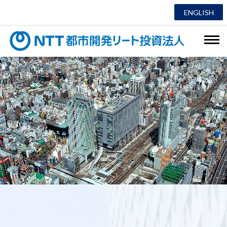
ENGLISH
NTT都市