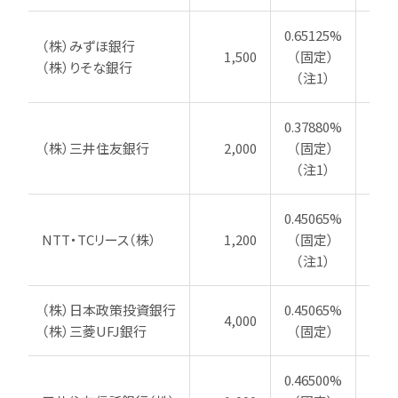
0.65125%
（株）みずほ銀行
1,500
（固定）
2
（株）りそな銀行
（注1）
0.37880%
（株）三井住友銀行
2,000
（固定）
20
（注1）
0.45065%
NTT・TCリース（株）
1,200
（固定）
20
（注1）
（株）日本政策投資銀行
0.45065%
4,000
20
（株）三菱UFJ銀行
（固定）
0.46500%