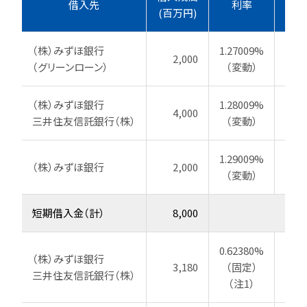
借入先
利率
(百万円)
（株）みずほ銀行
1.27009%
2,000
20
（グリーンローン）
（変動）
（株）みずほ銀行
1.28009%
4,000
20
三井住友信託銀行（株）
（変動）
1.29009%
（株）みずほ銀行
2,000
20
（変動）
短期借入金（計）
8,000
0.62380%
（株）みずほ銀行
3,180
（固定）
201
三井住友信託銀行（株）
（注1）