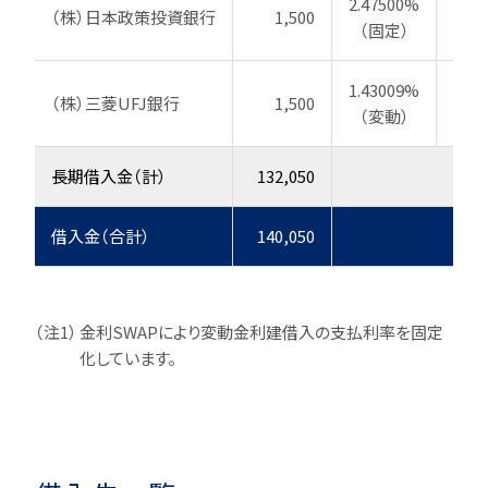
2.47500%
（株）日本政策投資銀行
1,500
20
（固定）
1.43009%
（株）三菱UFJ銀行
1,500
20
（変動）
長期借入金（計）
132,050
借入金（合計）
140,050
（注1）
金利SWAPにより変動金利建借入の支払利率を固定
化しています。