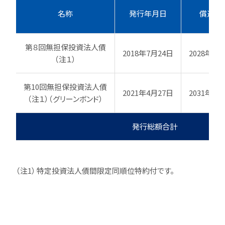
名称
発行年月日
償還期
第８回無担保投資法人債
2018年7月24日
2028年7月
（注１）
第10回無担保投資法人債
2021年4月27日
2031年4月
（注１）（グリーンボンド）
発行総額合計
（注1）
特定投資法人債間限定同順位特約付です。