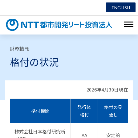
ENGLISH
NTT都市
財務情報
格付の状況
2026年4月30日現在
発行体
格付の見
格付機関
格付
通し
株式会社日本格付研究所
AA
安定的