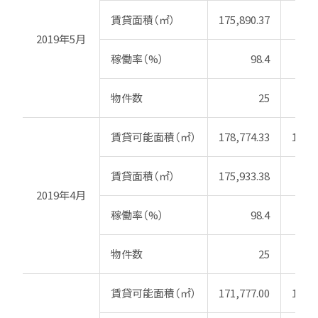
賃貸面積（㎡）
175,890.37
99,2
2019年5月
稼働率（%）
98.4
物件数
25
賃貸可能面積（㎡）
178,774.33
101,6
賃貸面積（㎡）
175,933.38
99,2
2019年4月
稼働率（%）
98.4
物件数
25
賃貸可能面積（㎡）
171,777.00
101,6