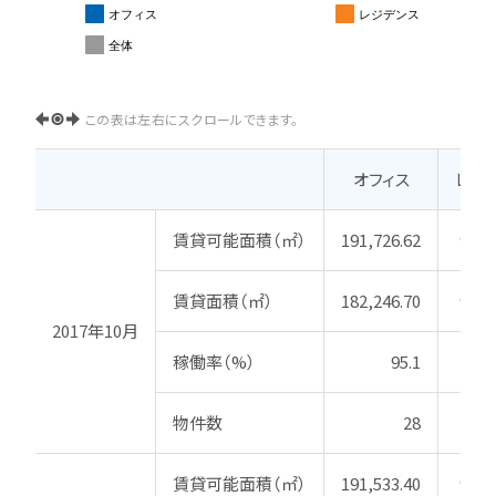
オフィス
レジデンス
全体
この表は左右にスクロールできます。
オフィス
レジ
賃貸可能面積（㎡）
191,726.62
99,2
賃貸面積（㎡）
182,246.70
96,0
2017年10月
稼働率（%）
95.1
物件数
28
賃貸可能面積（㎡）
191,533.40
99,2