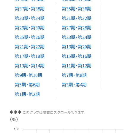
第37期・第38期
第35期・第36期
第33期・第34期
第31期・第32期
第29期・第30期
第27期・第28期
第25期・第26期
第23期・第24期
第21期・第22期
第19期・第20期
第17期・第18期
第15期・第16期
第13期・第14期
第11期・第12期
第9期・第10期
第7期・第8期
第5期・第6期
第3期・第4期
第1期・第2期
このグラフは左右にスクロールできます。
（％）
100