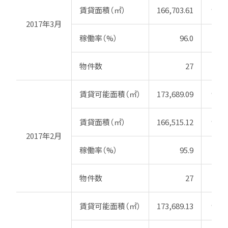
賃貸面積（㎡）
166,703.61
96,2
2017年3月
稼働率（%）
96.0
物件数
27
賃貸可能面積（㎡）
173,689.09
99,2
賃貸面積（㎡）
166,515.12
95,8
2017年2月
稼働率（%）
95.9
物件数
27
賃貸可能面積（㎡）
173,689.13
99,2