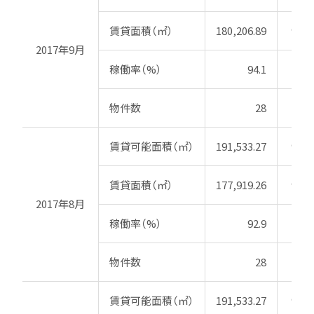
賃貸面積（㎡）
180,206.89
95,8
2017年9月
稼働率（%）
94.1
物件数
28
賃貸可能面積（㎡）
191,533.27
99,2
賃貸面積（㎡）
177,919.26
96,4
2017年8月
稼働率（%）
92.9
物件数
28
賃貸可能面積（㎡）
191,533.27
99,2