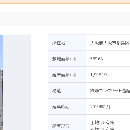
所在地
大阪府大阪市都島区高倉
敷地面積
569.68
（㎡）
延床面積
1,908.19
（㎡）
構造
鉄筋コンクリート造
建築時期
2019年1月
土地：所有権

所有形態
建物：所有権