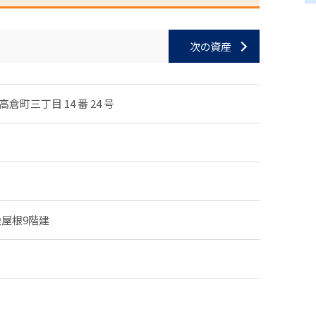
次の資産
町三丁目 14 番 24 号
陸屋根9階建