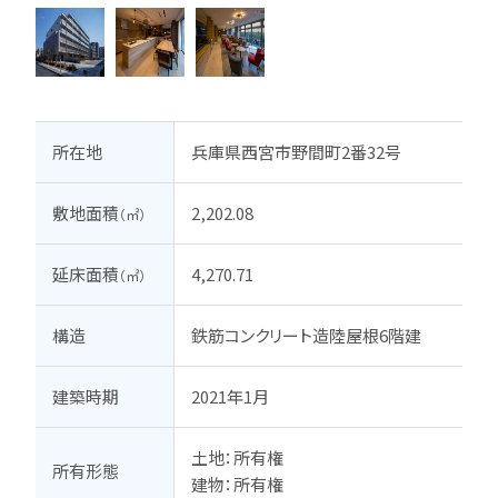
所在地
兵庫県西宮市野間町2番32号
敷地面積
2,202.08
（㎡）
延床面積
4,270.71
（㎡）
構造
鉄筋コンクリート造陸屋根6階建
建築時期
2021年1月
土地：所有権

所有形態
建物：所有権