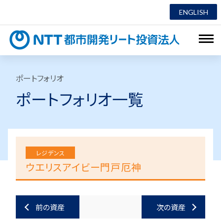
ENGLISH
NTT都市
ポートフォリオ
ポートフォリオ一覧
レジデンス
ウエリスアイビー門戸厄神
前の資産
次の資産