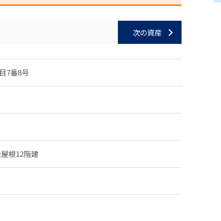
次の資産
目7番8号
屋根12階建