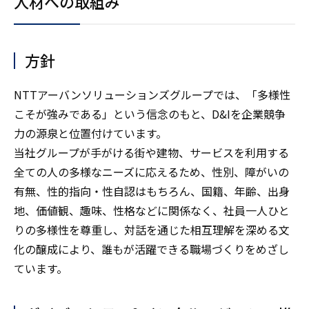
人材への取組み
コーポレートガバナンス
外部評価・環境認証
コンプライアンス
外部評価・環境認証
ファイナンス
方針
リスクマネジメント
グリーンファイナンス
NTTアーバンソリューションズグループでは、「多様性
こそが強みである」という信念のもと、D&Iを企業競争
力の源泉と位置付けています。
当社グループが手がける街や建物、サービスを利用する
全ての人の多様なニーズに応えるため、性別、障がいの
有無、性的指向・性自認はもちろん、国籍、年齢、出身
地、価値観、趣味、性格などに関係なく、社員一人ひと
りの多様性を尊重し、対話を通じた相互理解を深める文
化の醸成により、誰もが活躍できる職場づくりをめざし
ています。