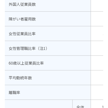
外国人従業員数
障がい者雇用数
女性従業員比率
32
女性管理職比率（注1）
11
60歳以上従業員比率
17
平均勤続年数
5
離職率
8
全体
10