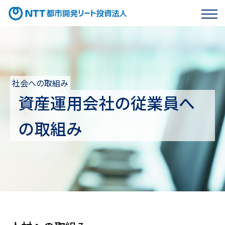
投資法人HP
社会への取組み
ENGLISH
資産運用会社の従業員へ
サステナビリティマネジメント
の取組み
サステナビリティの方針・推進体制
環境への取組み
マテリアリティ
気候変動への取組み
社会への取組み
情報開示の方針・報告の枠組み
環境課題への取組み
社会課題への取組み
ガバナンスへの取組み
GRI内容索引
環境パフォーマンス
資産運用会社の従業員への取組み