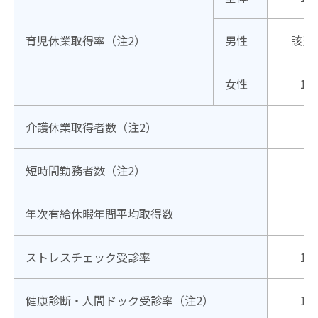
育児休業取得率（注2）
男性
該当
女性
10
介護休業取得者数（注2）
短時間勤務者数（注2）
年次有給休暇年間平均取得数
13
ストレスチェック受診率
10
健康診断・人間ドック受診率（注2）
10