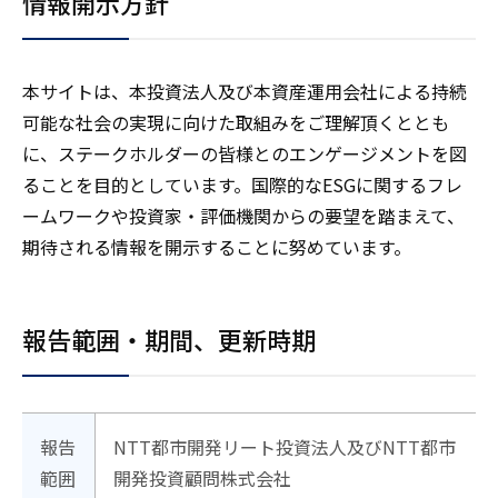
情報開示方針
コーポレートガバナンス
外部評価・環境認証
コンプライアンス
外部評価・環境認証
ファイナンス
本サイトは、本投資法人及び本資産運用会社による持続
リスクマネジメント
可能な社会の実現に向けた取組みをご理解頂くととも
グリーンファイナンス
に、ステークホルダーの皆様とのエンゲージメントを図
ることを目的としています。国際的なESGに関するフレ
ームワークや投資家・評価機関からの要望を踏まえて、
期待される情報を開示することに努めています。
報告範囲・期間、更新時期
報告
NTT都市開発リート投資法人及びNTT都市
範囲
開発投資顧問株式会社