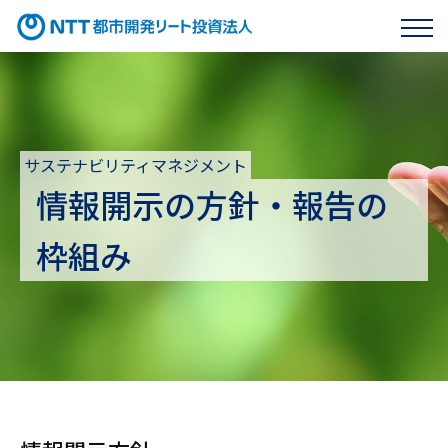
投資法人HP
サステナビリティマネジメント
ENGLISH
情報開示の方針・報告の
サステナビリティマネジメント
枠組み
サステナビリティの方針・推進体制
環境への取組み
マテリアリティ
気候変動への取組み
社会への取組み
情報開示の方針・報告の枠組み
環境課題への取組み
社会課題への取組み
ガバナンスへの取組み
GRI内容索引
環境パフォーマンス
資産運用会社の従業員への取組み